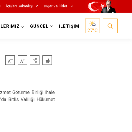
İçişleri Bakanlığı
Diğer Valilikler
LERİMİZ
GÜNCEL
İLETİŞİM
27
°C
met Götürme Birliği ihale
da Bitlis Valiliği Hükümet