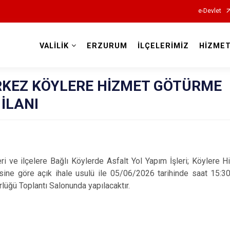
e-Devlet
VALİLİK
ERZURUM
İLÇELERİMİZ
HİZMET
Valilikler
ERKEZ KÖYLERE HİZMET GÖTÜRME
 İLANI
 ilçelere Bağlı Köylerde Asfalt Yol Yapım İşleri; Köylere Hiz
ine göre açık ihale usulü ile 05/06/2026 tarihinde saat 15:30'
rlüğü Toplantı Salonunda yapılacaktır.
.