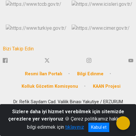
Bizi Takip Edin
Resmi İlan Portalı
Bilgi Edinme
Kolluk Gözetim Komisyonu
KAAN Projesi
Dr. Refik Saydam Cad. Valilik Binası Yakutiye / ERZURUM
Mesai Saatleri içi :0 442 237 50 04-05 **** Mesai Saatleri Dışı: 0
Sizlere daha iyi hizmet verebilmek için sitemizde
442 235 70 81 -82
çerezlere yer veriyoruz
🍪 Çerez politikamız hakkında
bilgi edinmek için
tıklayınız
Kabul et