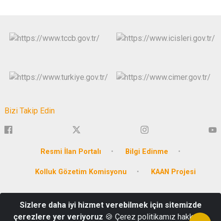
Bizi Takip Edin
Resmi İlan Portalı
Bilgi Edinme
Kolluk Gözetim Komisyonu
KAAN Projesi
Dr. Refik Saydam Cad. Valilik Binası Yakutiye / ERZURUM
Sizlere daha iyi hizmet verebilmek için sitemizde
Mesai Saatleri içi :0 442 237 50 04-05 **** Mesai Saatleri Dışı: 0
çerezlere yer veriyoruz
🍪 Çerez politikamız hakkında