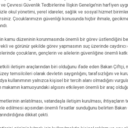
 ve Çevresi Güvenlik Tedbirlerine İlişkin Genelge’nin harfiyen uy
mizle okul yönetimi, yerel idareler, sağlık ve sosyal hizmet biriml
rsiniz. Çocuklarımızın güvenliği konusunda hiçbir ihmale, geci
ndı.
nin kamu düzeninin korunmasında önemli bir görev üstlendiğini bel
rekli ve görünür şekilde görev yapmasının suç üzerinde caydırıcı 
lerinde çocukların, gençlerin ve ailelerin güvenliğine önemli katkıl
kili iletişim araçlarından biri olduğunu ifade eden Bakan Çiftçi, m
zey temsilcileri olarak devletin saygınlığını, tarafsızlığını ve kur
dya kullanımının yalnızca kişisel bir tercih alanı olmadığını vurgu
 makamın kamuoyundaki algısını etkileyen önemli bir araç olduğu
lerinin anlatılması, vatandaşla iletişim kurulması, ihtiyaçların 
edilmesi açısından önemli fırsatlar sunduğunu belirten Bakan Çi
rındırdığına dikkat çekti.