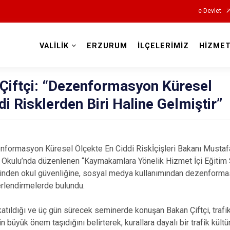
e-Devlet
VALİLİK
ERZURUM
İLÇELERİMİZ
HİZMET
Valilikler
ı Çiftçi: “Dezenformasyon Küresel
i Risklerden Biri Haline Gelmiştir”
ezenformasyon Küresel Ölçekte En Ciddi Riskİçişleri Bakanı Mustaf
 Okulu’nda düzenlenen “Kaymakamlara Yönelik Hizmet İçi Eğitim 
ğinden okul güvenliğine, sosyal medya kullanımından dezenform
rlendirmelerde bulundu.
tıldığı ve üç gün sürecek seminerde konuşan Bakan Çiftçi, trafik
büyük önem taşıdığını belirterek, kurallara dayalı bir trafik kül