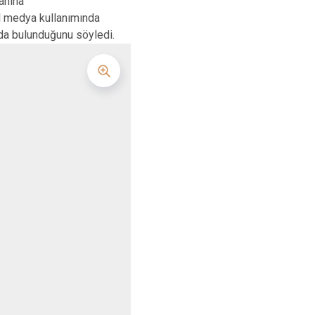
anına
l medya kullanımında
da bulunduğunu söyledi.