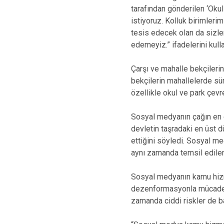
tarafından gönderilen ‘Okul
istiyoruz. Kolluk birimleri
tesis edecek olan da sizle
edemeyiz.” ifadelerini kulla
Çarşı ve mahalle bekçileri
bekçilerin mahallelerde sü
özellikle okul ve park çevre
Sosyal medyanın çağın en et
devletin taşradaki en üst dü
ettiğini söyledi. Sosyal me
aynı zamanda temsil edilen
Sosyal medyanın kamu hizmet
dezenformasyonla mücadele 
zamanda ciddi riskler de ba