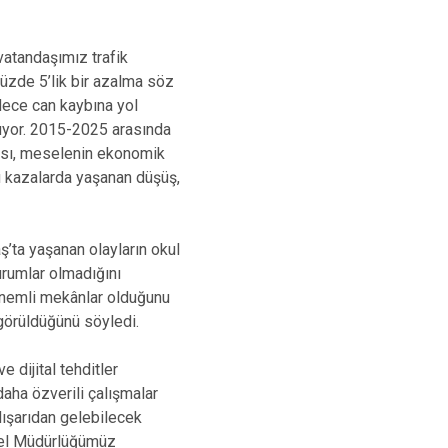
 vatandaşımız trafik
 yüzde 5’lik bir azalma söz
adece can kaybına yol
uyor. 2015-2025 arasında
ması, meselenin ekonomik
ü kazalarda yaşanan düşüş,
’ta yaşanan olayların okul
urumlar olmadığını
 önemli mekânlar olduğunu
 görüldüğünü söyledi.
e dijital tehditler
aha özverili çalışmalar
dışarıdan gelebilecek
enel Müdürlüğümüz