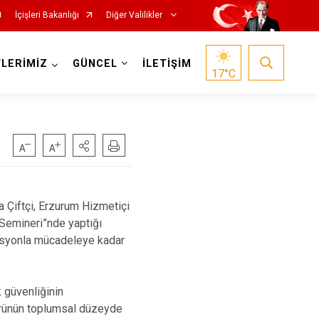
İçişleri Bakanlığı
Diğer Valilikler
LERİMİZ
GÜNCEL
İLETİŞİM
17
°C
a Çiftçi, Erzurum Hizmetiçi
Semineri”nde yaptığı
asyonla mücadeleye kadar
 güvenliğinin
türünün toplumsal düzeyde