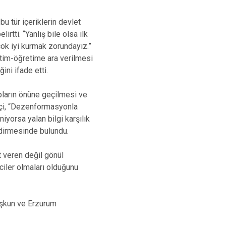
u tür içeriklerin devlet
rtti. “Yanlış bile olsa ilk
 çok iyi kurmak zorundayız.”
ğitim-öğretime ara verilmesi
ni ifade etti.
pların önüne geçilmesi ve
ftçi, “Dezenformasyonla
iyorsa yalan bilgi karşılık
dirmesinde bulundu.
 veren değil gönül
ciler olmaları olduğunu
oşkun ve Erzurum