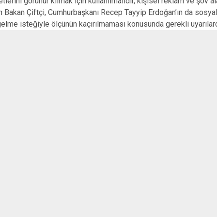
rini görünür kılmak için kullanılmalıdır, kişisel reklam ve şov al
en Bakan Çiftçi, Cumhurbaşkanı Recep Tayyip Erdoğan’ın da sosya
lme isteğiyle ölçünün kaçırılmaması konusunda gerekli uyarılar