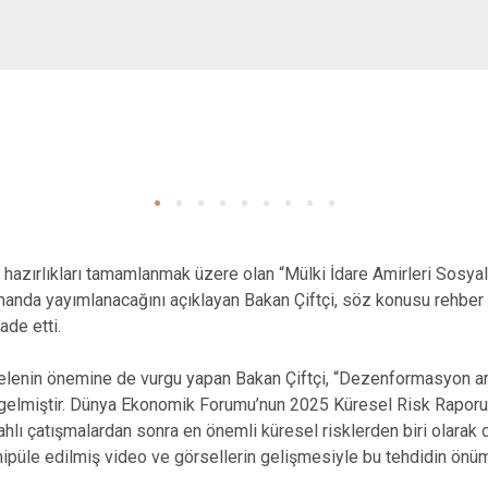
dan hazırlıkları tamamlanmak üzere olan “Mülki İdare Amirleri Sos
anda yayımlanacağını açıklayan Bakan Çiftçi, söz konusu rehber 
ade etti.
nin önemine de vurgu yapan Bakan Çiftçi, “Dezenformasyon art
ine gelmiştir. Dünya Ekonomik Forumu’nun 2025 Küresel Risk Rapo
lahlı çatışmalardan sonra en önemli küresel risklerden biri olarak 
püle edilmiş video ve görsellerin gelişmesiyle bu tehdidin önüm