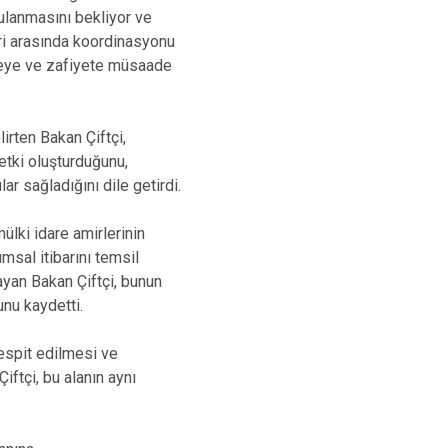
gulanmasını bekliyor ve
eri arasında koordinasyonu
kmeye ve zafiyete müsaade
irten Bakan Çiftçi,
etki oluşturduğunu,
ar sağladığını dile getirdi.
ülki idare amirlerinin
umsal itibarını temsil
layan Bakan Çiftçi, bunun
nu kaydetti.
tespit edilmesi ve
ftçi, bu alanın aynı