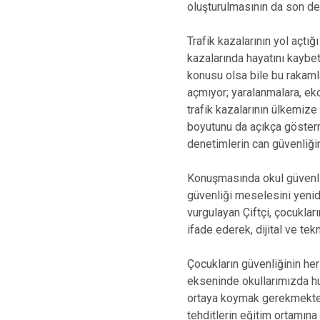
oluşturulmasının da son de
Trafik kazalarının yol açtığ
kazalarında hayatını kaybet
konusu olsa bile bu rakaml
açmıyor; yaralanmalara, e
trafik kazalarının ülkemiz
boyutunu da açıkça gösterm
denetimlerin can güvenliğin
Konuşmasında okul güvenliğ
güvenliği meselesini yenide
vurgulayan Çiftçi, çocuklar
ifade ederek, dijital ve te
Çocukların güvenliğinin her 
ekseninde okullarımızda hu
ortaya koymak gerekmektedi
tehditlerin eğitim ortamın