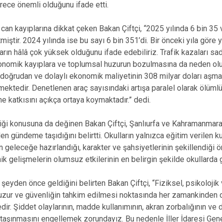
rece önemli olduğunu ifade etti.
ı can kayıplarına dikkat çeken Bakan Çiftçi, “2025 yılında 6 bin 35
miştir. 2024 yılında ise bu sayı 6 bin 351’di. Bir önceki yıla göre
arın hâlâ çok yüksek olduğunu ifade edebiliriz. Trafik kazaları s
konomik kayıplara ve toplumsal huzurun bozulmasına da neden ol
e doğrudan ve dolaylı ekonomik maliyetinin 308 milyar doları aş
ektedir. Denetlenen araç sayısındaki artışa paralel olarak ölüml
e katkısını açıkça ortaya koymaktadır.” dedi.
i konusuna da değinen Bakan Çiftçi, Şanlıurfa ve Kahramanmaraş
n gündeme taşıdığını belirtti. Okulların yalnızca eğitim verilen k
ın geleceğe hazırlandığı, karakter ve şahsiyetlerinin şekillendiği
knik gelişmelerin olumsuz etkilerinin en belirgin şekilde okullarda
şeyden önce geldiğini belirten Bakan Çiftçi, “Fiziksel, psikolojik v
zur ve güvenliğin tahkim edilmesi noktasında her zamankinden d
r. Şiddet olaylarının, madde kullanımının, akran zorbalığının ve 
a taşınmasını engellemek zorundayız. Bu nedenle İller İdaresi G