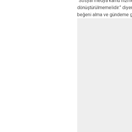
“Sosyal medya kamu hizmetle
dönüştürülmemelidir.” diy
beğeni alma ve gündeme ge