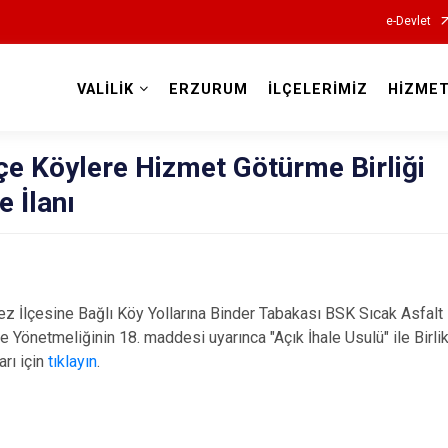
e-Devlet
VALİLİK
ERZURUM
İLÇELERİMİZ
HİZMET
Valilikler
lçe Köylere Hizmet Götürme Birliği
e İlanı
 İlçesine Bağlı Köy Yollarına Binder Tabakası BSK Sıcak Asfalt
e Yönetmeliğinin 18. maddesi uyarınca "Açık İhale Usulü" ile Birl
arı için
tıklayın
.