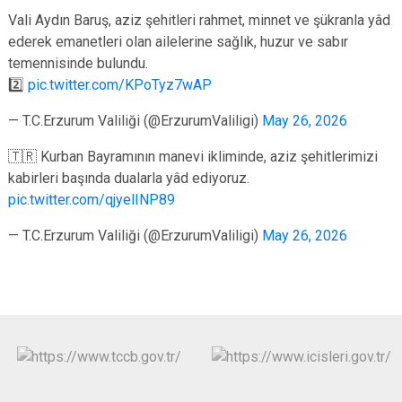
Vali Aydın Baruş, aziz şehitleri rahmet, minnet ve şükranla yâd
ederek emanetleri olan ailelerine sağlık, huzur ve sabır
temennisinde bulundu.
2️⃣
pic.twitter.com/KPoTyz7wAP
— T.C.Erzurum Valiliği (@ErzurumValiligi)
May 26, 2026
🇹🇷 Kurban Bayramının manevi ikliminde, aziz şehitlerimizi
kabirleri başında dualarla yâd ediyoruz.
pic.twitter.com/qjyelINP89
— T.C.Erzurum Valiliği (@ErzurumValiligi)
May 26, 2026