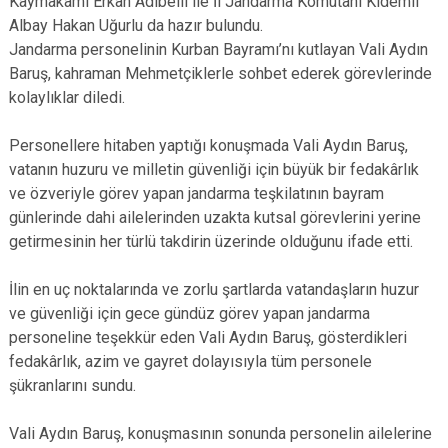
Kaymakamı Erkan Adıbelli ile İl Jandarma Komutanı Kıdemli
Albay Hakan Uğurlu da hazır bulundu.
Jandarma personelinin Kurban Bayramı’nı kutlayan Vali Aydın
Baruş, kahraman Mehmetçiklerle sohbet ederek görevlerinde
kolaylıklar diledi.
Personellere hitaben yaptığı konuşmada Vali Aydın Baruş,
vatanın huzuru ve milletin güvenliği için büyük bir fedakârlık
ve özveriyle görev yapan jandarma teşkilatının bayram
günlerinde dahi ailelerinden uzakta kutsal görevlerini yerine
getirmesinin her türlü takdirin üzerinde olduğunu ifade etti.
İlin en uç noktalarında ve zorlu şartlarda vatandaşların huzur
ve güvenliği için gece gündüz görev yapan jandarma
personeline teşekkür eden Vali Aydın Baruş, gösterdikleri
fedakârlık, azim ve gayret dolayısıyla tüm personele
şükranlarını sundu.
Vali Aydın Baruş, konuşmasının sonunda personelin ailelerine