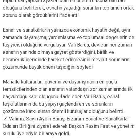
toplumsal yapısını ayakta tutan en önemli unsurlardan biri
olduğunu belirterek, esnafın yaşadığı sorunları toplumun ortak
sorunu olarak gördüklerini ifade etti.
Esnaf ve sanatkârların yalnızca ekonomik hayatın değil, aynı
zamanda dayanışma, yardımlaşma ve toplumsal değerlerin de
taşıyıcısı olduğunu vurgulayan Vali Baruş, devletin her zaman
esnafın yanında olmaya gayret gösterdiğini, birlik ve
beraberlik içerisinde hareket edilmesinin mevcut sorunların
çözümünde büyük önem taşıdığını söyledi.
Mahalle kültürünün, güvenin ve dayanışmanın en güçlü
temsilcilerinden olan esnafın vatandaşın zor zamanlarında ilk
başvurduğu kapı olduğunu ifade eden Vali Baruş, esnaf
teşkilatlarının da bu yapıyı güçlendiren ve sorunların
çözümüne katkı sunan önemli kuruluşlar olduğunu belirtti.
📌 Valimiz Sayın Aydın Baruş, Erzurum Esnaf ve Sanatkârlar
Odaları Birliğini ziyaret ederek Başkan Rasim Fırat ve yönetim
kurulu üyeleriyle bir araya geldi.