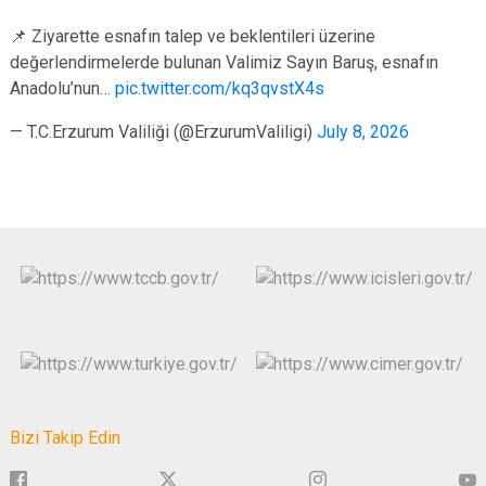
📌 Ziyarette esnafın talep ve beklentileri üzerine
değerlendirmelerde bulunan Valimiz Sayın Baruş, esnafın
Anadolu’nun…
pic.twitter.com/kq3qvstX4s
— T.C.Erzurum Valiliği (@ErzurumValiligi)
July 8, 2026
Bizi Takip Edin