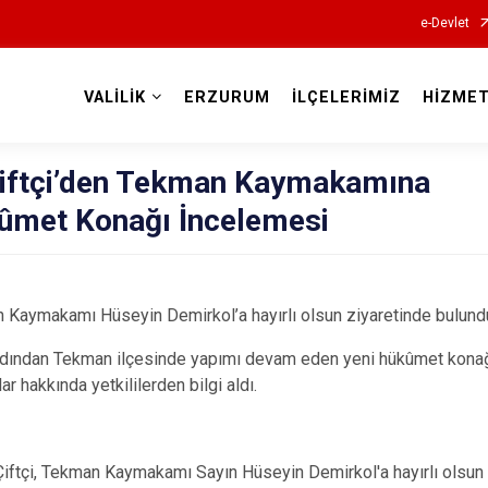
e-Devlet
VALİLİK
ERZURUM
İLÇELERİMİZ
HİZMET
Valilikler
Çiftçi’den Tekman Kaymakamına
kûmet Konağı İncelemesi
n Kaymakamı Hüseyin Demirkol’a hayırlı olsun ziyaretinde bulund
rdından Tekman ilçesinde yapımı devam eden yeni hükûmet kona
ar hakkında yetkililerden bilgi aldı.
iftçi, Tekman Kaymakamı Sayın Hüseyin Demirkol'a hayırlı olsun 