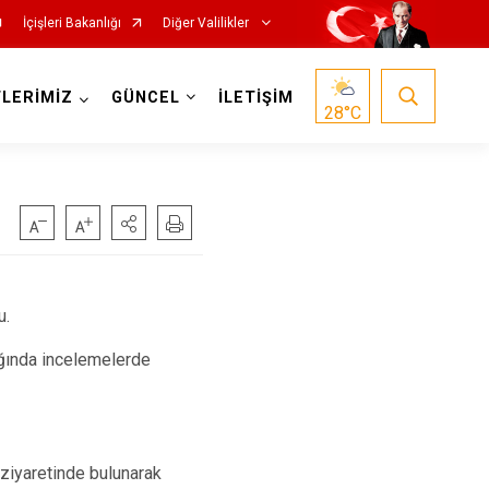
İçişleri Bakanlığı
Diğer Valilikler
LERİMİZ
GÜNCEL
İLETİŞİM
28
°C
u.
ğında incelemelerde
ziyaretinde bulunarak